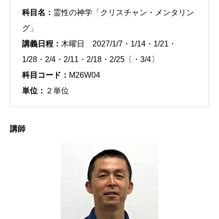
科目名：
霊性の神学「クリスチャン・メンタリン
グ」
講義日程：
木曜日 2027/1/7・1/14・1/21・
1/28・2/4・2/11・2/18・2/25〔・3/4〕
科目コード：
M26W04
単位：
２単位
講師