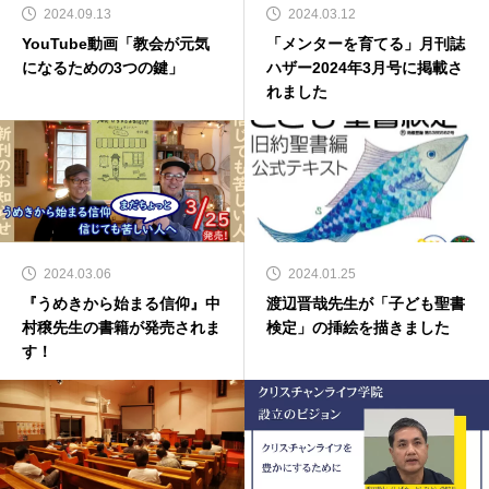
2024.09.13
2024.03.12
YouTube動画「教会が元気
「メンターを育てる」月刊誌
になるための3つの鍵」
ハザー2024年3月号に掲載さ
れました
2024.03.06
2024.01.25
『うめきから始まる信仰』中
渡辺晋哉先生が「子ども聖書
村穣先生の書籍が発売されま
検定」の挿絵を描きました
す！