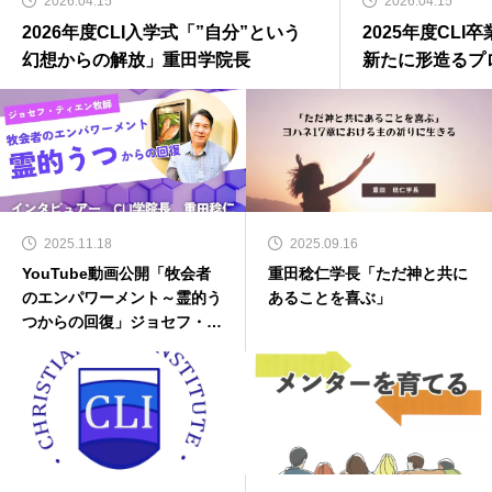
2026.04.15
2026.04.15
2026年度CLI入学式「”自分”という
2025年度CL
幻想からの解放」重田学院長
新たに形造るプ
2025.11.18
2025.09.16
YouTube動画公開「牧会者
重田稔仁学長「ただ神と共に
のエンパワーメント～霊的う
あることを喜ぶ」
つからの回復」ジョセフ・テ
ィエン牧師