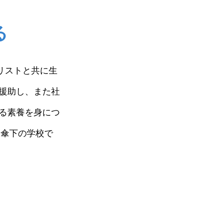
る
ス・キリストと共に生
援助し、また社
る素養を身につ
pan傘下の学校で