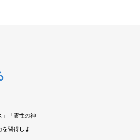
る
ス」「霊性の神
術を習得しま