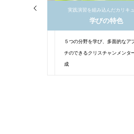

聴講したい方へ
実践演習を組み込んだカリキュラ
制度
学びの特色
５つの分野を学び、多面的なアプロ
う方も大歓迎
チのできるクリスチャンメンターを
成