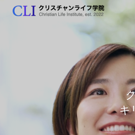
学院の特色
春学期2026
出願資格と方法
資格の取得
学びの特色
秋学期前期2026
出願から入学まで
アクセス

学ぶ5つの分野
公開授業
イ
秋学期後期2026
学費について
お問合せ
講師紹介
生公開講義「ことば
島田哲也先生・吉川直美先生
7
援～医療現場の対人
対談「クリスチャンの霊性」
冬学期2026
願書提出
FAQ
単位取得、卒業要件
キ