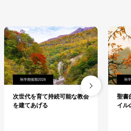
秋学期後期2026
秋学期後期2

次世代を育て持続可能な教会
聖書的リ
を建てあげる
イルの変