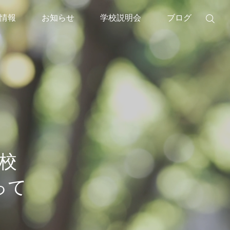
情報
お知らせ
学校説明会
ブログ

イベント
メディア掲載
5月25日出版記念トークイベ
2026年度CLI入学
ント「本当の自分とは？」
いう幻想からの解
校
院長
って