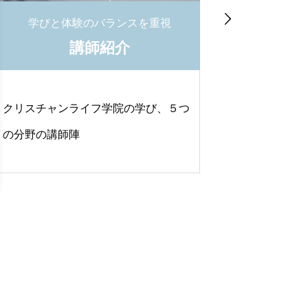

学びと体験のバランスを重視
卒業ま
講師紹介
単位取
卒業に必要な 単
リスチャンライフ学院の学び、５つ
学生・パートタ
分野の講師陣
せた履修計画