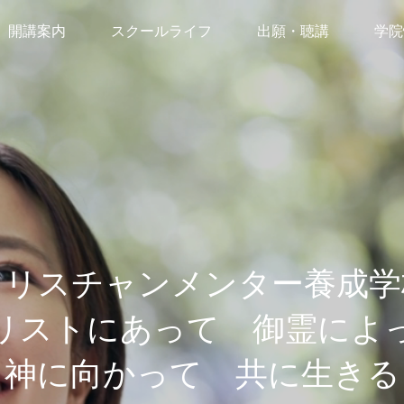
開講案内
スクールライフ
出願・聴講
学院
春学期2027
推薦状の提出
秋学期前期2027
聴講制度
ベント
イベント
秋学期後期2027
聴講申込
月11日 JTJ講演会お知らせ
6月9日講演会のお知らせ
「うつ病・統合失調症のさび
CLI講師森真弓先生
冬学期2027
クリスチャンメンター養成学
しさ・わびしさを知る」
リストにあって 御霊によ
神に向かって 共に生きる