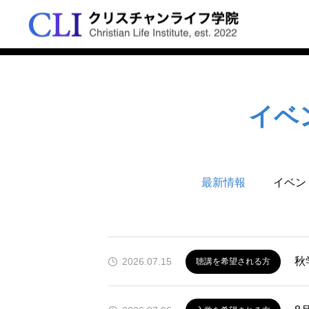
お知らせ
学院の特色
春学期2026
出願資格と方法
資格の取得
イベ
学びの特色
秋学期前期2026
出願から入学まで
アクセス

学ぶ5つの分野
開授業
公開授業
秋学期後期2026
学費について
お問合せ
講師紹介
明子先生公開講義「ことば
島田哲也先生・吉川直美先生
最新情報
イベン
よる支援～医療現場の対人
対談「クリスチャンの霊性」
冬学期2026
願書提出
FAQ
単位取得、卒業要件
援」
秋
2026.07.15
聴講を希望される方