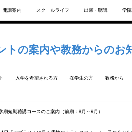
開講案内
スクールライフ
出願・聴講
学院
春学期2027
推薦状の提出
ントの案内や教務からのお
秋学期前期2027
聴講制度
イベント
イベント
秋学期後期2027
聴講申込
7月11日 JTJ講演会お知らせ
6月9日講演会のお
ト
入学を希望される方
在学生の方
教務から
「うつ病・統合失調症のさび
CLI講師森真弓先生
冬学期2027
しさ・わびしさを知る」
学期短期聴講コースのご案内（前期：8月～9月）