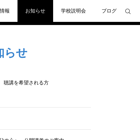
情報
お知らせ
学校説明会
ブログ
お知らせ
知らせ

イベント
メディア掲載
知らせ
5月25日出版記念トークイベ
2026年度
聴講を希望される方
ント「本当の自分とは？」
いう幻想か
院長