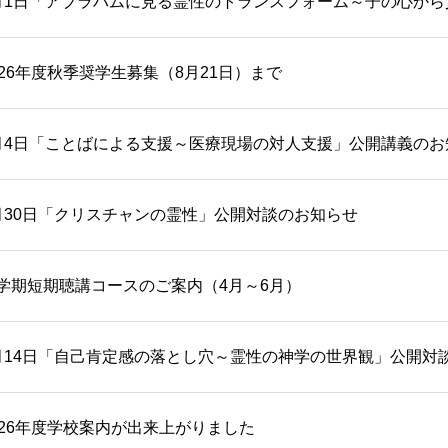
月1日「アブラハムに見る霊性のトランスフォーム～子の心か
026年度秋季奨学生募集（8月21日）まで
月4日「ことばによる支援～医療現場の対人支援」公開講義のお
月30日「クリスチャンの霊性」公開対談のお知らせ
学期短期聴講コースのご案内（4月～6月）
月14日「自己肯定感の落とし穴～霊性の神学の世界観」公開対
026年度学校案内が出来上がりました