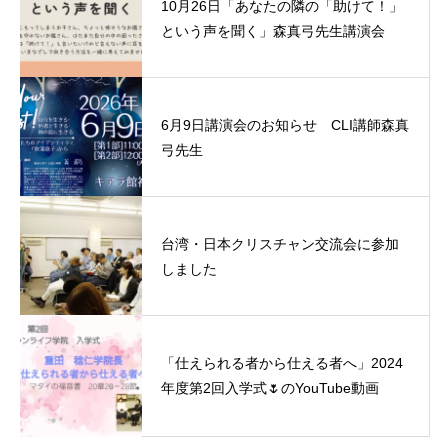
10月26日「あなたの隣の「助けて！」
という声を聞く」森真弓先生講演会
6月9日講演会のお知らせ CLI講師森真
弓先生
台湾・日本クリスチャン交流会に参加
しました
「仕えられる者から仕える者へ」2024
年度第2回入学式🌷のYouTube動画