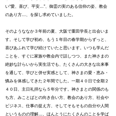
い“愛、喜び、平安…”、御霊の実のある信仰の姿、教会
のあり方…、を探し求めていました。
そのようななか３年前の夏、大阪で重田学長と出会いま
す。そして学び初め、もう１年目の春学期からずっと、
喜びあふれて学び続けていたと思います。いつも学んだ
ことを、すぐに家族や教会内で話しつつ、また神さまの
絶妙な計らいから実生活でも、たくさんの大きな出来事
を通して、学びと併せ実感として、神さまの愛・恵み・
憐みを体感してきた２年間でした。一期４０日で全期２
４０日、主日礼拝なら５年分です。神さまとの関係のも
ち方、みことばとの向き合い方、教会のあり方、社会や
ビジネス、仕事の捉え方、そしてそもそもの自分や人間
というものの理解…、ほんとうにたくさんのことを学ば