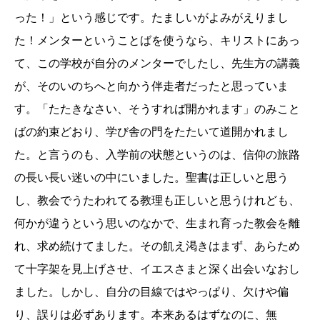
った！」という感じです。たましいがよみがえりまし
た！メンターということばを使うなら、キリストにあっ
て、この学校が自分のメンターでしたし、先生方の講義
が、そのいのちへと向かう伴走者だったと思っていま
す。「たたきなさい、そうすれば開かれます」のみこと
ばの約束どおり、学び舎の門をたたいて道開かれまし
た。と言うのも、入学前の状態というのは、信仰の旅路
の長い長い迷いの中にいました。聖書は正しいと思う
し、教会でうたわれてる教理も正しいと思うけれども、
何かが違うという思いのなかで、生まれ育った教会を離
れ、求め続けてました。その飢え渇きはまず、あらため
て十字架を見上げさせ、イエスさまと深く出会いなおし
ました。しかし、自分の目線ではやっぱり、欠けや偏
り、誤りは必ずあります。本来あるはずなのに、無