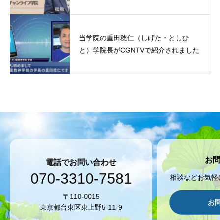
当学院の重田稔仁（しげた・としひ
と）学院長がCGNTVで紹介されました
お
電話でお問い合わせ
070-3310-7581
相談などお気軽
〒110-0015
お
東京都台東区東上野5-11-9