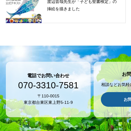
渡辺晋哉先生が「子ども聖書検定」の
挿絵を描きました
お
電話でお問い合わせ
070-3310-7581
相談などお気軽
〒110-0015
お
東京都台東区東上野5-11-9