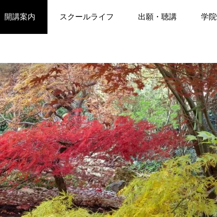
前期2027
セルフヘルプの心理学
開講案内
スクールライフ
出願・聴講
学院
春学期2027
推薦状の提出
秋学期前期2027
聴講制度
ベント
イベント
秋学期後期2027
聴講申込
月11日 JTJ講演会お知らせ
6月9日講演会のお知らせ
「うつ病・統合失調症のさび
CLI講師森真弓先生
冬学期2027
しさ・わびしさを知る」