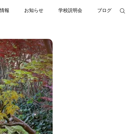
情報
お知らせ
学校説明会
ブログ

イベント
メディア掲載
5月25日出版記念トークイベ
2026年度CLI入学
ント「本当の自分とは？」
いう幻想からの解
院長