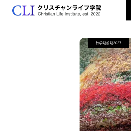
開講案内
秋学期
学院の特色
春学期2026
出願資格と方法
資格の取得
秋学期前期2027
学びの特色
秋学期前期2026
出願から入学まで
アクセス

学ぶ5つの分野
公開授業
イ
秋学期後期2026
学費について
お問合せ
講師紹介
生公開講義「ことば
島田哲也先生・吉川直美先生
7
援～医療現場の対人
対談「クリスチャンの霊性」
冬学期2026
願書提出
FAQ
単位取得、卒業要件