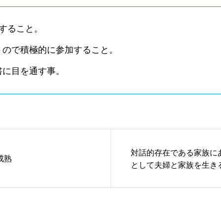
席すること。
うので積極的に参加すること。
書に目を通す事。
対話的存在である家族に
成熟
として夫婦と家族を生き