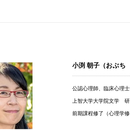
小渕 朝子（おぶち
公認心理師、臨床心理士
上智大学大学院文学 研
前期課程修了（心理学修