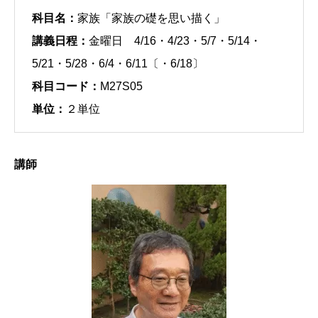
科目名：
家族「家族の礎を思い描く」
講義日程：
金曜日 4/16・4/23・5/7・5/14・
5/21・5/28・6/4・6/11〔・6/18〕
科目コード：
M27S05
単位：
２単位
講師