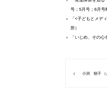
「発達障害を知る［
号；5月号；6月
「<子どもとメディ
所）
「いじめ、その心を
小渕 朝子 