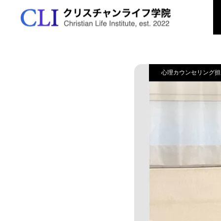
開講案内
心理
学院の特色
春学期2026
出願資格と方法
資格の取得
心理カウンセリング担
学びの特色
秋学期前期2026
出願から入学まで
アクセス

学ぶ5つの分野
公開授業
イ
秋学期後期2026
学費について
お問合せ
講師紹介
生公開講義「ことば
島田哲也先生・吉川直美先生
7
援～医療現場の対人
対談「クリスチャンの霊性」
冬学期2026
願書提出
FAQ
単位取得、卒業要件