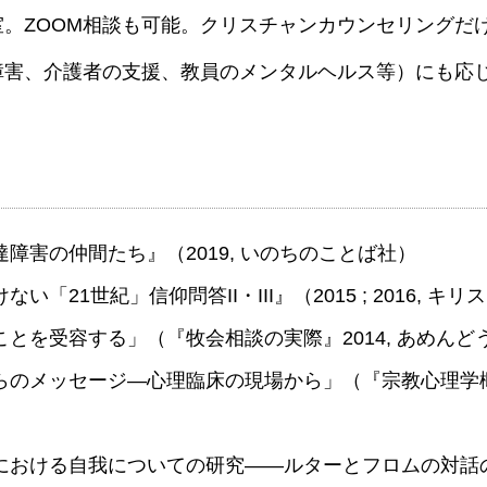
。ZOOM相談も可能。クリスチャンカウンセリングだ
障害、介護者の支援、教員のメンタルヘルス等）にも応
障害の仲間たち』（2019, いのちのことば社）
「21世紀」信仰問答II・III』（2015 ; 2016, キ
を受容する」（『牧会相談の実際』2014, あめんどうpp
のメッセージ—心理臨床の現場から」（『宗教心理学概論
における自我についての研究――ルターとフロムの対話