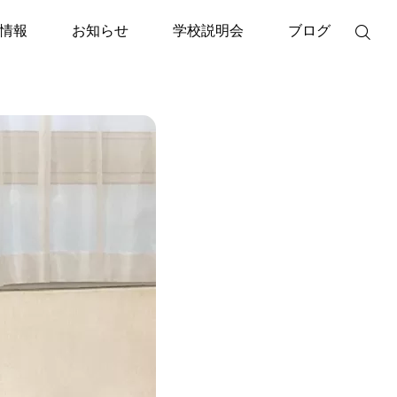
情報
お知らせ
学校説明会
ブログ

イベント
メディア掲載
5月25日出版記念トークイベ
2026年度CLI入学
ント「本当の自分とは？」
いう幻想からの解
院長