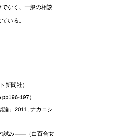
けでなく、一般の相談
じている。
リスト新聞社）
196-197）
』2011, ナカニシ
の試み――（白百合女