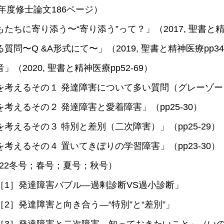
3年度修士論文186ページ）
ちに寄り添う〜“寄り添う”って？」（2017, 聖書と精神
問〜Q &A形式にて〜」（2019, 聖書と精神医療pp34
（2020, 聖書と精神医療pp52-69）
考えるその１ 発達障害について多い質問（グレーゾーン等
考えるその２ 発達障害と愛着障害」（pp25-30）
考えるその３ 特別と差別（二次障害）」（pp25-29）
考えるその４ 置いてきぼりの学習障害」（pp23-30
022冬号；春号；夏号；秋号）
［1］発達障害バブル—過剰診断VS過小診断」
2］発達障害と向き合う—“特別”と“差別”」