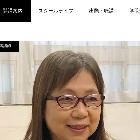
カウンセリング担当講師
常勤講師 森 真弓 （もり まゆみ）
開講案内
スクールライフ
出願・聴講
学院
春学期2027
推薦状の提出
当講師
秋学期前期2027
聴講制度
ベント
イベント
秋学期後期2027
聴講申込
月11日 JTJ講演会お知らせ
6月9日講演会のお知らせ
「うつ病・統合失調症のさび
CLI講師森真弓先生
冬学期2027
しさ・わびしさを知る」