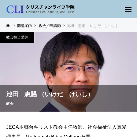
開講案内
教会担当講師
池田 恵賜 （いけだ けいし）
教会担当講師
池田 恵賜 （いけだ けいし）
教会
JECA本郷台キリスト教会主任牧師、社会福祉法人真愛
理事長 Multnomah Bible College卒業