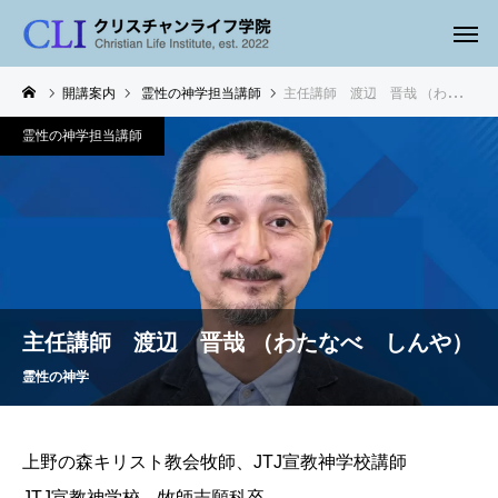
開講案内
霊性の神学担当講師
主任講師 渡辺 晋哉 （わたなべ しんや）
霊性の神学担当講師
主任講師 渡辺 晋哉 （わたなべ しんや）
霊性の神学
上野の森キリスト教会牧師、JTJ宣教神学校講師
JTJ宣教神学校 牧師志願科卒