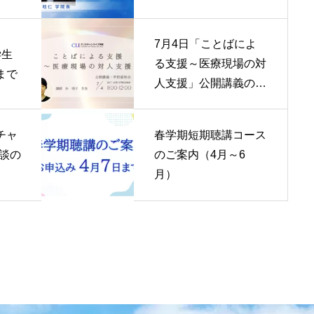
父の心へ」公開講義の
ご案内
7月4日「ことばによ
学生
る支援～医療現場の対
まで
人支援」公開講義のお
知らせ
チャ
春学期短期聴講コース
談の
のご案内（4月～6
月）