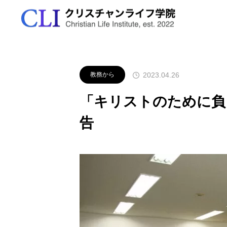
お知らせ
教務から
「キリスト
学院の特色
春学期2026
出願資格と方法
資格の取得
2023.04.26
教務から
学びの特色
秋学期前期2026
出願から入学まで
アクセス
「キリストのために負

学ぶ5つの分野
公開授業
イ
告
秋学期後期2026
学費について
お問合せ
講師紹介
生公開講義「ことば
島田哲也先生・吉川直美先生
7
援～医療現場の対人
対談「クリスチャンの霊性」
冬学期2026
願書提出
FAQ
単位取得、卒業要件