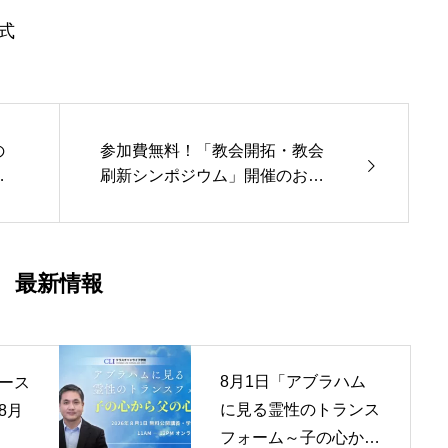
式
の
参加費無料！「教会開拓・教会
せ
刷新シンポジウム」開催のお知
明会
らせ
最新情報
8月1日「アブラハム
ース
に見る霊性のトランス
8月
フォーム～子の心から