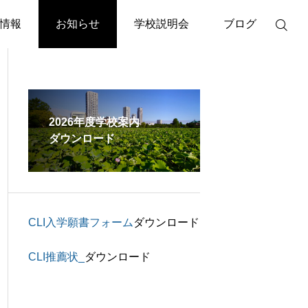
情報
お知らせ
学校説明会
ブログ
2026年度学校案内
ダウンロード

イベント
メディア掲載
5月25日出版記念トークイベ
2026年度CLI入学
ント「本当の自分とは？」
いう幻想からの解
院長
CLI入学願書フォーム
ダウンロード
CLI推薦状_
ダウンロード