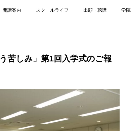
のために負う苦しみ」第1回入学式のご報告
開講案内
スクールライフ
出願・聴講
学院
春学期2027
推薦状の提出
秋学期前期2027
聴講制度
う苦しみ」第1回入学式のご報
ベント
イベント
秋学期後期2027
聴講申込
月11日 JTJ講演会お知らせ
6月9日講演会のお知らせ
「うつ病・統合失調症のさび
CLI講師森真弓先生
冬学期2027
しさ・わびしさを知る」