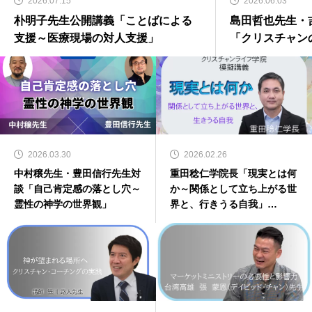
2026.07.15
2026.06.03
朴明子先生公開講義「ことばによる
島田哲也先生・
支援～医療現場の対人支援」
「クリスチャン
2026.03.30
2026.02.26
中村穣先生・豊田信行先生対
重田稔仁学院長「現実とは何
談「自己肯定感の落とし穴～
か～関係として立ち上がる世
霊性の神学の世界観」
界と、行きうる自我」
YouTube動画の公開