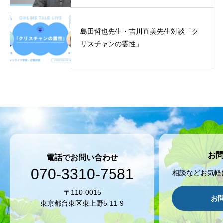
島田哲也先生・吉川直美先生対談「ク
リスチャンの霊性」
お
電話でお問い合わせ
070-3310-7581
相談などお気軽
〒110-0015
お
東京都台東区東上野5-11-9