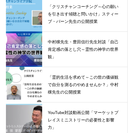
「クリスチャンコーチング～心の願い
を引き出す傾聴と問いかけ」スティー
ブ・バーン先生の公開授業
中村穣先生・豊田信行先生対談「自己
肯定感の落とし穴～霊性の神学の世界
観」
「霊的生活を求めて～この世の価値観
で自分を測るのやめませんか？」中村
穣先生の公開授業
YouTube対談動画公開「マーケットプ
レイスミニストリーの必要性と影響
力」