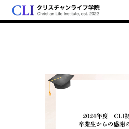
ブログ
学院の特色
春学期2026
出願資格と方法
資格の取得
学びの特色
秋学期前期2026
出願から入学まで
アクセス

学ぶ5つの分野
公開授業
公開授業
秋学期後期2026
学費について
お問合せ
講師紹介
自分”と
朴明子先生公開講義「ことば
島田哲也先生
田学
による支援～医療現場の対人
対談「クリス
冬学期2026
願書提出
FAQ
単位取得、卒業要件
支援」