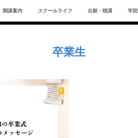
開講案内
スクールライフ
出願・聴講
学院
春学期2027
推薦状の提出
卒業生
秋学期前期2027
聴講制度
イベント
イベン
秋学期後期2027
聴講申込
・吉川直美先生
7月11日 JTJ講演会お知らせ
6月
チャンの霊性」
「うつ病・統合失調症のさび
CLI
冬学期2027
しさ・わびしさを知る」