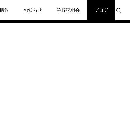
情報
お知らせ
学校説明会
ブログ

ト
イベント
9日講演会のお知らせ
5月25日出版記念トークイベ
講師森真弓先生
ント「本当の自分とは？」