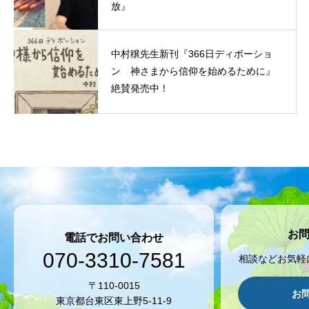
放』
中村穣先生新刊『366日ディボーショ
ン 神さまから信仰を始めるために』
絶賛発売中！
お
電話でお問い合わせ
070-3310-7581
相談などお気軽
〒110-0015
お
東京都台東区東上野5-11-9