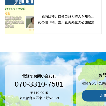
「感情は神と自分自身と隣人を知るた
めの贈り物」吉川直美先生の公開授業
お
電話でお問い合わせ
070-3310-7581
相談などお気軽
〒110-0015
お
東京都台東区東上野5-11-9