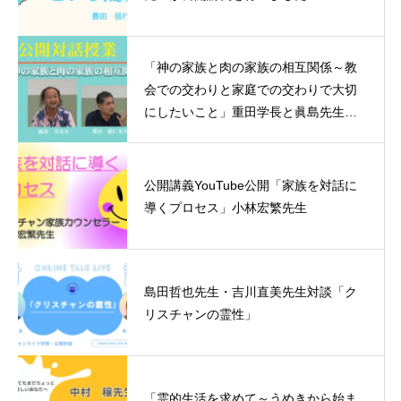
「神の家族と肉の家族の相互関係～教
会での交わりと家庭での交わりで大切
にしたいこと」重田学長と眞島先生の
対話授業
公開講義YouTube公開「家族を対話に
導くプロセス」小林宏繁先生
島田哲也先生・吉川直美先生対談「ク
リスチャンの霊性」
「霊的生活を求めて～うめきから始ま