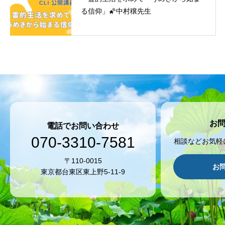
る信仰」🌠中村穣先生
お
電話でお問い合わせ
070-3310-7581
相談などお気軽
〒110-0015
お
東京都台東区東上野5-11-9