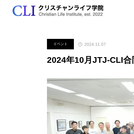
ブログ
イベント
2024年10月
学院の特色
春学期2026
出願資格と方法
資格の取得
2024.11.07
イベント
学びの特色
秋学期前期2026
出願から入学まで
アクセス
2024年10月JTJ-CL

学ぶ5つの分野
公開授業
イ
秋学期後期2026
学費について
お問合せ
講師紹介
生公開講義「ことば
島田哲也先生・吉川直美先生
7
援～医療現場の対人
対談「クリスチャンの霊性」
冬学期2026
願書提出
FAQ
単位取得、卒業要件