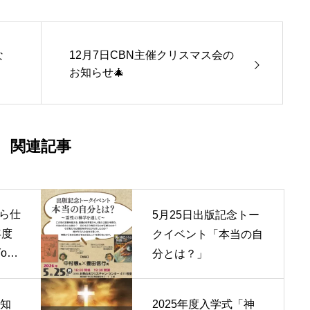
な
12月7日CBN主催クリスマス会の
お知らせ🎄
関連記事
ら仕
5月25日出版記念トー
年度
クイベント「本当の自
ouT
分とは？」
お知
2025年度入学式「神