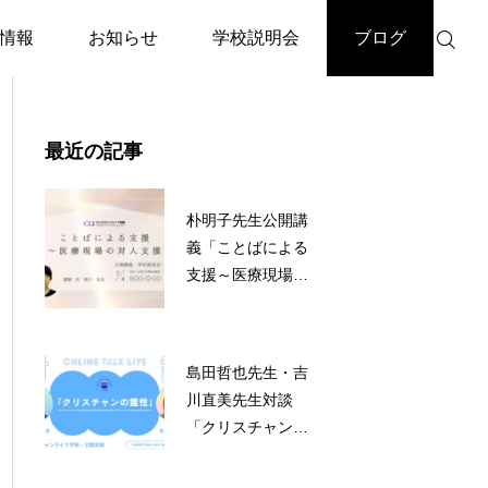
情報
お知らせ
学校説明会
ブログ
最近の記事
朴明子先生公開講

イベント
メディア掲載
義「ことばによる
支援～医療現場の
5月25日出版記念トークイベ
2026年度CLI入学
対人支援」
ント「本当の自分とは？」
いう幻想からの解
院長
島田哲也先生・吉
川直美先生対談
「クリスチャンの
霊性」