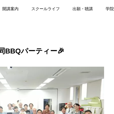
JTJ-CLI合同BBQパーティー🎉
開講案内
スクールライフ
出願・聴講
学院
春学期2027
推薦状の提出
秋学期前期2027
聴講制度
I合同BBQパーティー🎉
ベント
イベント
秋学期後期2027
聴講申込
月11日 JTJ講演会お知らせ
6月9日講演会のお知らせ
「うつ病・統合失調症のさび
CLI講師森真弓先生
冬学期2027
しさ・わびしさを知る」