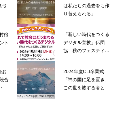
真弓
は私たちの過去をも作
り替えられる」
「新しい時代をつくる
中村穣
デジタル宣教」伝団
ント
協 秋のフェスティバ
ルのお知らせ
会お
2024年度CLI卒業式
統合
「神の国に足を置き、
・わ
この世を旅する者とし
て歩む幸い」