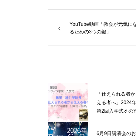
YouTube動画「教会が元気に
るための3つの鍵」
「仕えられる者か
える者へ」2024
第2回入学式🌷のY
ube動画
6月9日講演会の