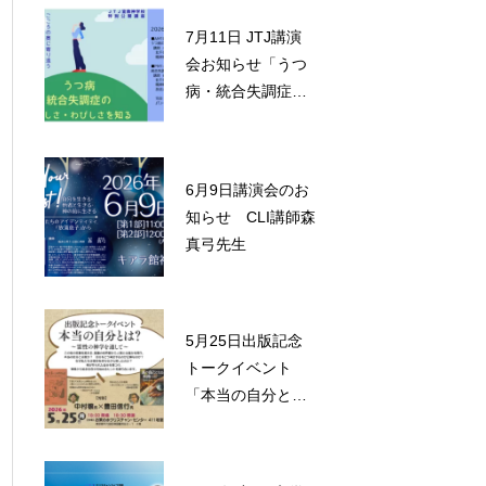
7月11日 JTJ講演
会お知らせ「うつ
病・統合失調症の
さびしさ・わびし
さを知る」
6月9日講演会のお
知らせ CLI講師森
真弓先生
5月25日出版記念
トークイベント
「本当の自分と
は？」