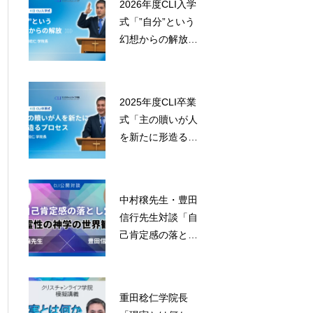
2026年度CLI入学
式「”自分”という
幻想からの解放」
重田学院長
2025年度CLI卒業
式「主の贖いが人
を新たに形造るプ
ロセス」重田学院
長
中村穣先生・豊田
信行先生対談「自
己肯定感の落とし
穴～霊性の神学の
世界観」
重田稔仁学院長