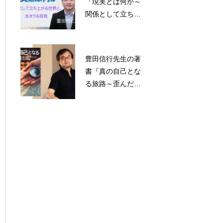
「現実とは何か～
関係として立ち上
がる世界と、行き
うる自我」YouTub
e動画の公開
豊田信行先生の著
書『真の自己とな
る旅路～歪んだ自
己イメージからの
解放』